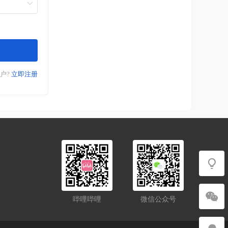
户?
立即注册
哔哩哔哩
微信公众号