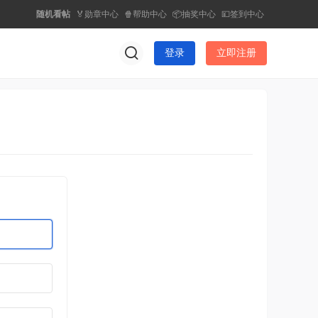
随机看帖
🏅勋章中心
🍿帮助中心
📦抽奖中心
💴签到中心
登录
立即注册