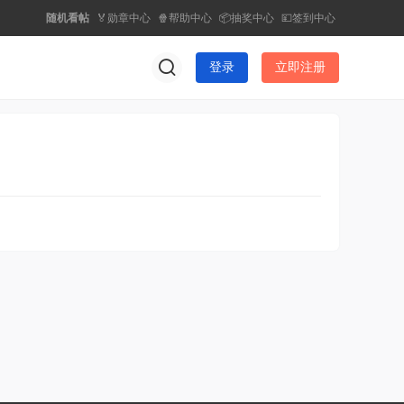
随机看帖
🏅勋章中心
🍿帮助中心
📦抽奖中心
💴签到中心
登录
立即注册