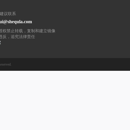
/建议联系
ui@shequla.com
授权禁止转载，复制和建立镜像
违反，追究法律责任
eserved.