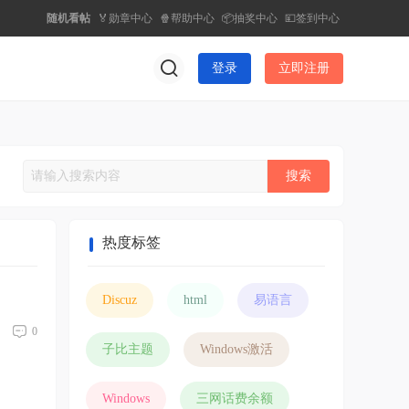
随机看帖
🏅勋章中心
🍿帮助中心
📦抽奖中心
💴签到中心
登录
立即注册
搜索
热度标签
Discuz
html
易语言
0
子比主题
Windows激活
Windows
三网话费余额