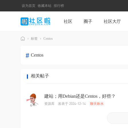
设为首页
收藏本站
排行榜
社区
圈子
社区大厅
›
标签
›
Centos
社
#
Centos
区
啦
相关帖子
建站；用Debian还是Centos，好些？
发表于 2024-12-14
资源库
聊天吹水