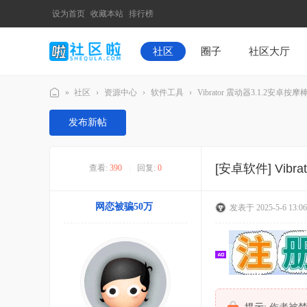
设为首页
收藏本站
排行榜
社区
圈子
社区大厅
»
社区
›
资源中心
›
软件工具
›
Vibrator 震⁡动器3.1.2安卓按摩
社
发布新帖
区
啦
[安卓软件]
Vibr
查看:
390
|
回复:
0
网恋被骗50万
发表于 2025-5-6 13:06