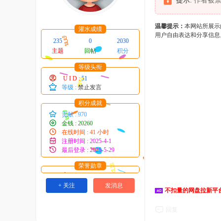
提示:
作者被禁
温馨提示：
本网站所展示
灌水成绩
用户自由表达和分享信息
235
0
2030
主题
回帖
积分
等级头衔
U I D :
51
等级 :
禁止发言
积分成就
贡献 : 970
金钱 : 20260
在线时间 : 41 小时
注册时间 : 2025-4-1
最后登录 : 2025-5-29
荣誉勋章
+ 关注
发消息
不扣量的网盘拉新平
回复