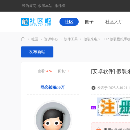
设为首页
收藏本站
排行榜
社区
圈子
社区大厅
»
社区
›
资源中心
›
软件工具
›
假装来电 v1.0.12 假装模拟手
社
发布新帖
区
啦
[安卓软件]
假装来
查看:
424
|
回复:
0
网恋被骗50万
发表于 2025-5-10 21:1