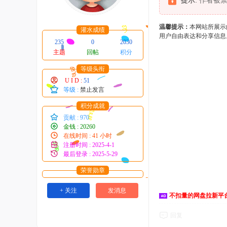
提示:
作者被禁
温馨提示：
本网站所展示
灌水成绩
用户自由表达和分享信息
235
0
2030
主题
回帖
积分
等级头衔
U I D :
51
等级 :
禁止发言
积分成就
贡献 : 970
金钱 : 20260
在线时间 : 41 小时
注册时间 : 2025-4-1
最后登录 : 2025-5-29
荣誉勋章
+ 关注
发消息
不扣量的网盘拉新平
回复